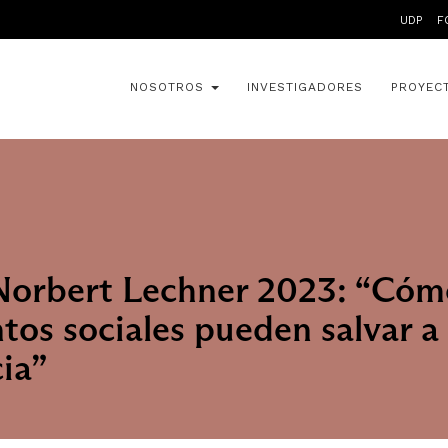
UDP
F
NOSOTROS
INVESTIGADORES
PROYEC
Norbert Lechner 2023: “Cóm
os sociales pueden salvar a 
ia”