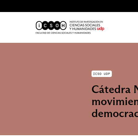
ICSO UDP
Cátedra 
movimient
democrac