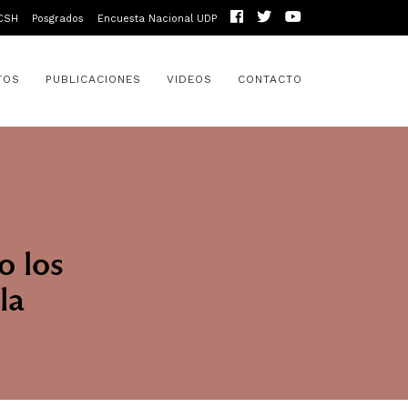
CSH
Posgrados
Encuesta Nacional UDP
TOS
PUBLICACIONES
VIDEOS
CONTACTO
o los
la