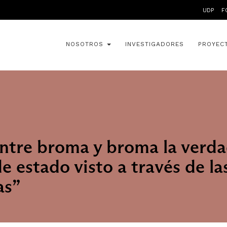
UDP
F
NOSOTROS
INVESTIGADORES
PROYEC
ntre broma y broma la verd
de estado visto a través de la
as”