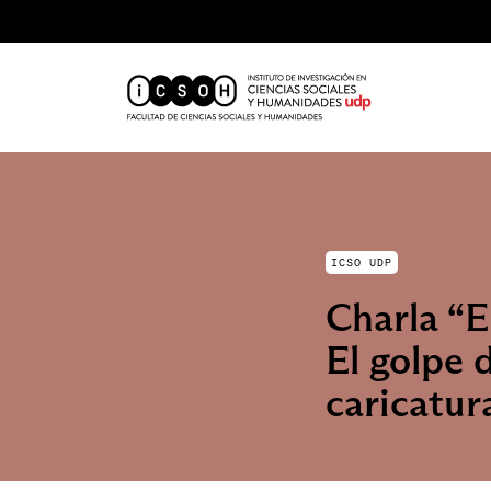
ICSO UDP
Charla “E
El golpe 
caricatur