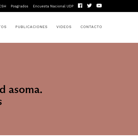
CSH
Posgrados
Encuesta Nacional UDP
TOS
PUBLICACIONES
VIDEOS
CONTACTO
ad asoma.
s