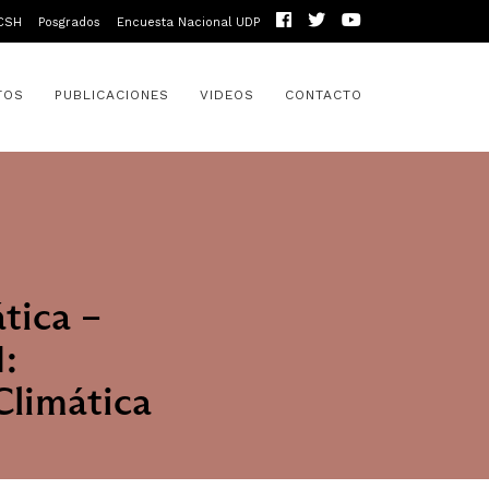
CSH
Posgrados
Encuesta Nacional UDP
TOS
PUBLICACIONES
VIDEOS
CONTACTO
ática –
:
Climática