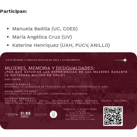
Participan:
Manuela Badilla (UC, COES)
María Angélica Cruz (UV)
Katerine Henríquez (UAH, PUCV, ANILLO)