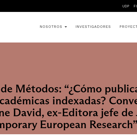
UDP
F
NOSOTROS
INVESTIGADORES
PROYEC
 de Métodos: “¿Cómo public
académicas indexadas? Conv
e David, ex-Editora jefe de 
mporary European Research