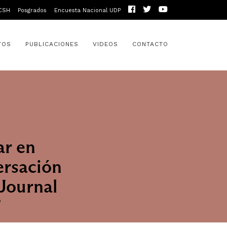
CSH
Posgrados
Encuesta Nacional UDP
TOS
PUBLICACIONES
VIDEOS
CONTACTO
ar en
ersación
Journal
”