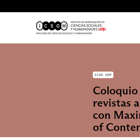
ICSO UDP
Coloquio
revistas 
con Maxin
of Conte