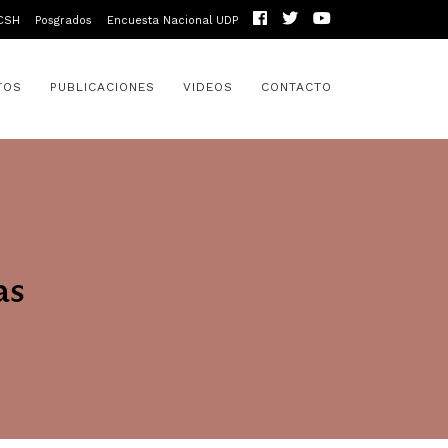
CSH
Posgrados
Encuesta Nacional UDP
TOS
PUBLICACIONES
VIDEOS
CONTACTO
as