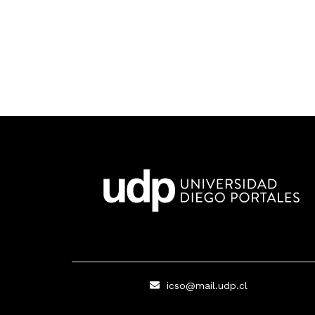
icso@mail.udp.cl