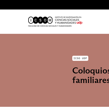
ICSO UDP
Coloquio
familiare