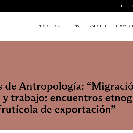
UDP
F
NOSOTROS
INVESTIGADORES
PROYEC
 de Antropología: “Migració
 y trabajo: encuentros etnog
 frutícola de exportación”