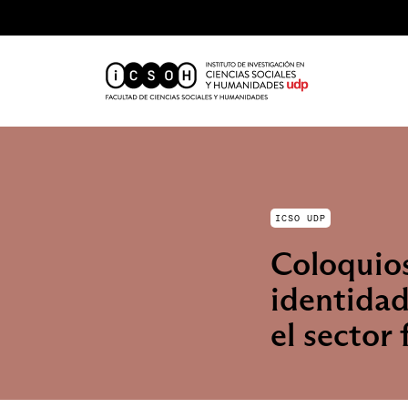
ICSO UDP
Coloquios
identidad
el sector