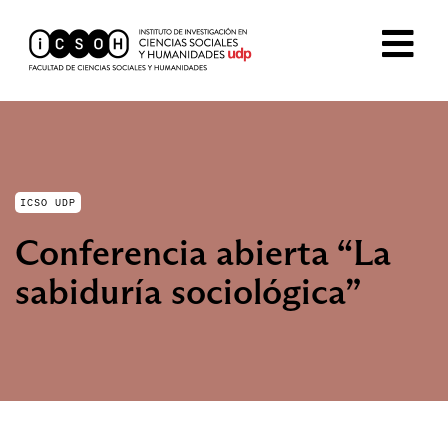
ICSO UDP
Conferencia abierta “La
sabiduría sociológica”