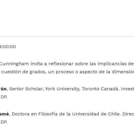
8:00:00
Cunningham invita a reflexionar sobre las implicancias d
uestión de grados, un proceso o aspecto de la dimensión
rán
, Senior Scholar, York University, Toronto Canadá. Inve
UDP.
mamé
, Doctora en Filosofía de la Universidad de Chile. Dire
UDP.