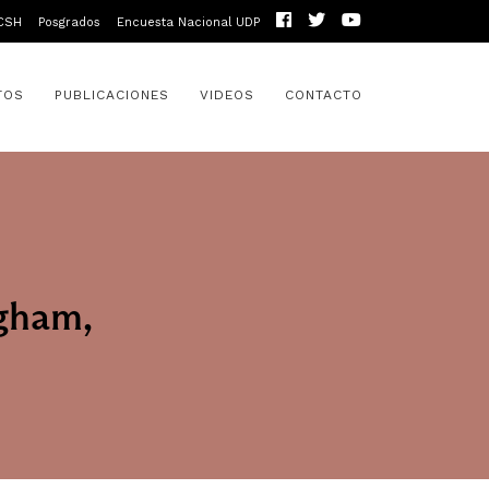
CSH
Posgrados
Encuesta Nacional UDP
TOS
PUBLICACIONES
VIDEOS
CONTACTO
gham,