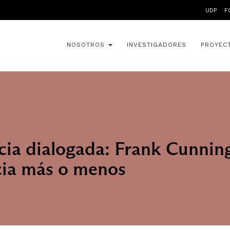
UDP
F
NOSOTROS
INVESTIGADORES
PROYEC
cia dialogada: Frank Cunnin
ia más o menos