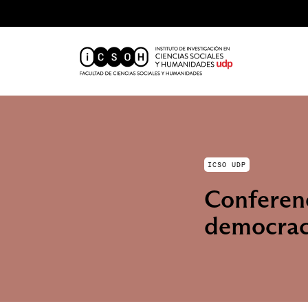
ICSO UDP
Conferen
democrac