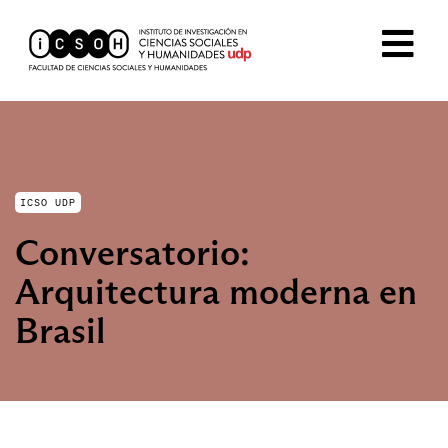
ICSO UDP
Conversatorio:
Arquitectura moderna en
Brasil