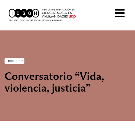
ICSO UDP
Conversatorio “Vida,
violencia, justicia”