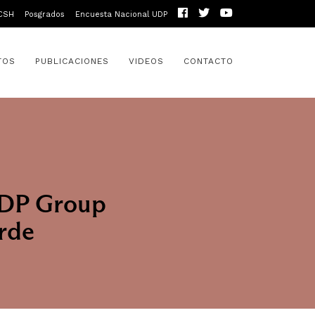
CSH
Posgrados
Encuesta Nacional UDP
TOS
PUBLICACIONES
VIDEOS
CONTACTO
-UDP Group
erde