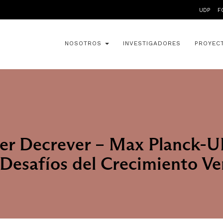
UDP
F
NOSOTROS
INVESTIGADORES
PROYEC
ller Decrever – Max Planck
 Desafíos del Crecimiento V