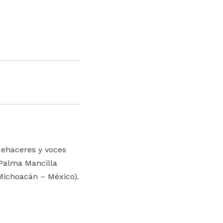
Quehaceres y voces
o Palma Mancilla
 Michoacán – México).