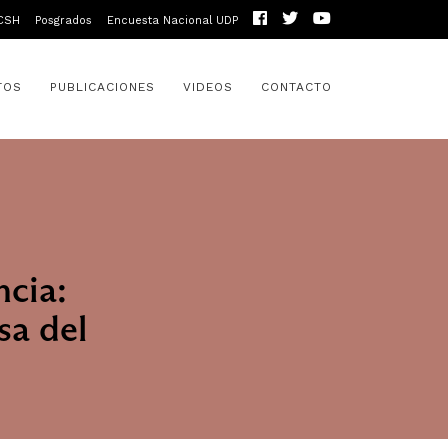
CSH
Posgrados
Encuesta Nacional UDP
TOS
PUBLICACIONES
VIDEOS
CONTACTO
ncia:
sa del