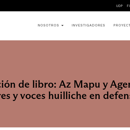
UDP
F
NOSOTROS
INVESTIGADORES
PROYEC
ión de libro: Az Mapu y Age
s y voces huilliche en defen