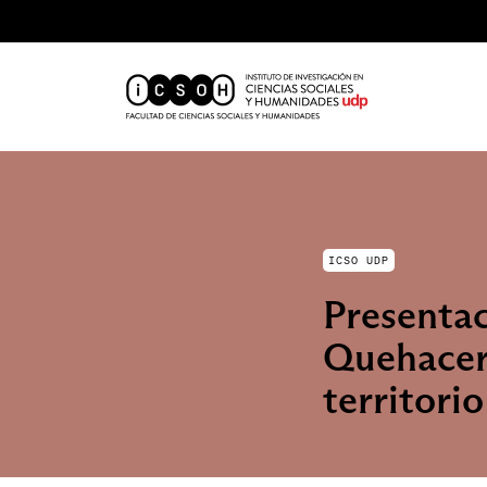
ICSO UDP
Presentac
Quehacere
territorio