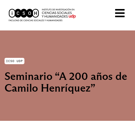
ICSO UDP
Seminario “A 200 años de
Camilo Henríquez”