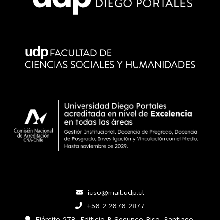
icso@mail.udp.cl
+56 2 2676 2877
Ejército 278, Edificio B Segundo Piso, Santiago.