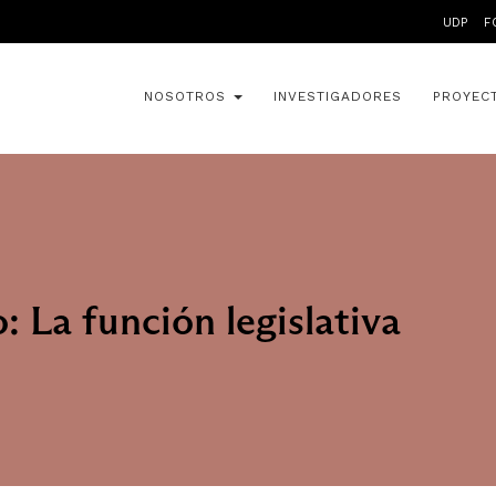
UDP
F
NOSOTROS
INVESTIGADORES
PROYEC
: La función legislativa