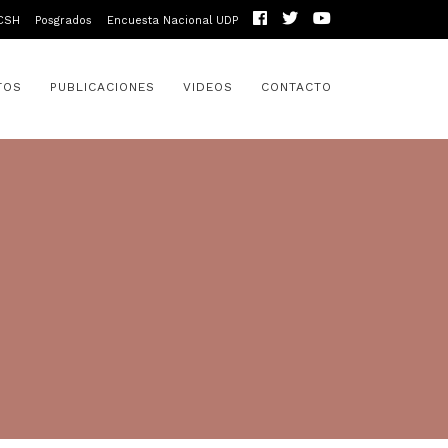
CSH
Posgrados
Encuesta Nacional UDP
TOS
PUBLICACIONES
VIDEOS
CONTACTO