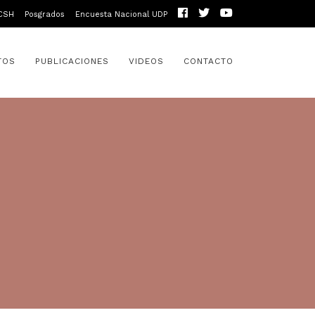
CSH
Posgrados
Encuesta Nacional UDP
TOS
PUBLICACIONES
VIDEOS
CONTACTO