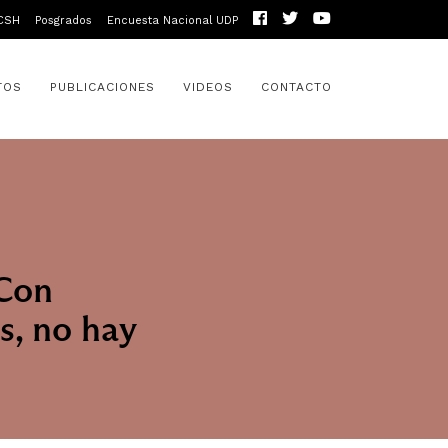
CSH
Posgrados
Encuesta Nacional UDP
TOS
PUBLICACIONES
VIDEOS
CONTACTO
“Con
s, no hay