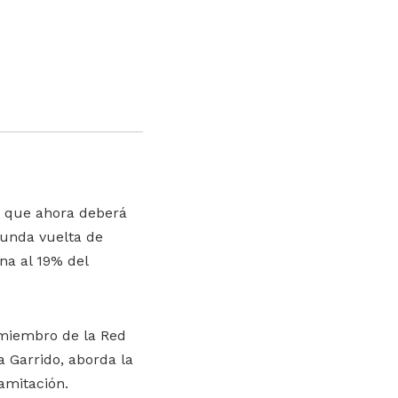
va que ahora deberá
gunda vuelta de
na al 19% del
 miembro de la Red
a Garrido, aborda la
ramitación.