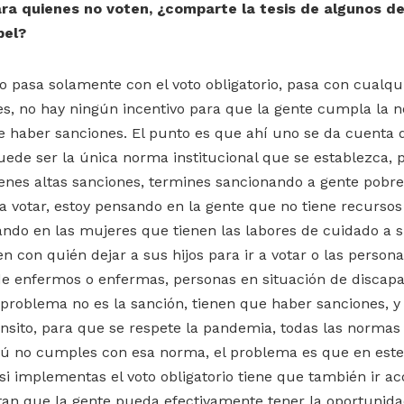
ra quienes no voten, ¿comparte la tesis de algunos de
pel?
o pasa solamente con el voto obligatorio, pasa con cualqui
es, no hay ningún incentivo para que la gente cumpla la 
e haber sanciones. El punto es que ahí uno se da cuenta 
puede ser la única norma institucional que se establezca,
ienes altas sanciones, termines sancionando a gente pobre
a votar, estoy pensando en la gente que no tiene recursos
ando en las mujeres que tienen las labores de cuidado a s
 con quién dejar a sus hijos para ir a votar o las persona
de enfermos o enfermas, personas en situación de discapa
problema no es la sanción, tienen que haber sanciones, y 
ránsito, para que se respete la pandemia, todas las normas
 tú no cumples con esa norma, el problema es que en este
i implementas el voto obligatorio tiene que también ir 
n que la gente pueda efectivamente tener la oportunidad