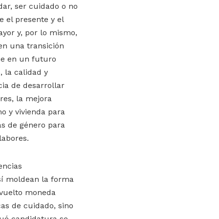
ar, ser cuidado o no
 el presente y el
ayor y, por lo mismo,
en una transición
e en un futuro
 la calidad y
ia de desarrollar
res, la mejora
mo y vivienda para
cas de género para
labores.
encias
 sí moldean la forma
 vuelto moneda
cas de cuidado, sino
ué candidatura se