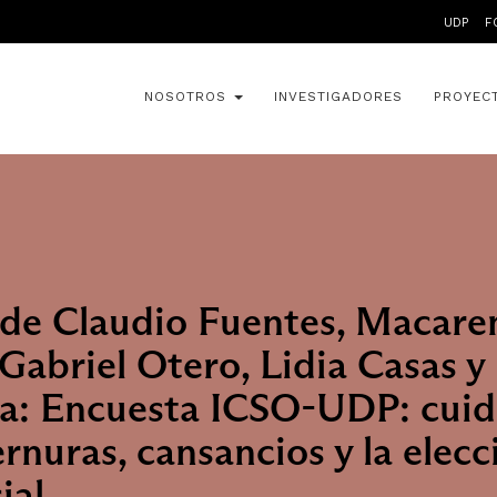
UDP
F
NOSOTROS
INVESTIGADORES
PROYEC
de Claudio Fuentes, Macare
Gabriel Otero, Lidia Casas y
la: Encuesta ICSO-UDP: cuid
ernuras, cansancios y la elecc
ial