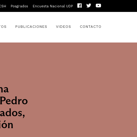
CSH
Posgrados
Encuesta Nacional UDP
TOS
PUBLICACIONES
VIDEOS
CONTACTO
na
 Pedro
ados,
ión