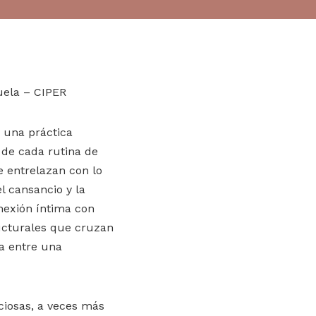
uela – CIPER
o una práctica
 de cada rutina de
e entrelazan con lo
l cansancio y la
nexión íntima con
ructurales que cruzan
ia entre una
ciosas, a veces más