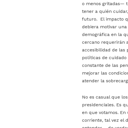
o menos gritadas— t
tener a quién cuidar
futuro. El impacto q
debiera motivar una 
demográfica en la q
cercano requerirán a
accesibilidad de las
políticas de cuidado
constante de las pen
mejorar las condicion
atender la sobrecarg
No es casual que los 
presidenciales. Es q
en que votamos. En 
corriente, tal vez el
entender —de verdad