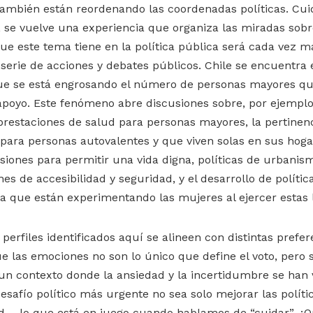
ambién están reordenando las coordenadas políticas. Cuid
, se vuelve una experiencia que organiza las miradas sobre
ue este tema tiene en la política pública será cada vez m
serie de acciones y debates públicos. Chile se encuentra 
ue se está engrosando el número de personas mayores qu
poyo. Este fenómeno abre discusiones sobre, por ejemplo,
 prestaciones de salud para personas mayores, la pertinenc
 para personas autovalentes y que viven solas en sus hoga
siones para permitir una vida digna, políticas de urbanis
es de accesibilidad y seguridad, y el desarrollo de políti
a que están experimentando las mujeres al ejercer estas 
perfiles identificados aquí se alineen con distintas prefer
ue las emociones no son lo único que define el voto, pero
un contexto donde la ansiedad y la incertidumbre se han
 desafío político más urgente no sea solo mejorar las políti
— lo que está en juego cuando hablamos de “cuidar”. ¿Q