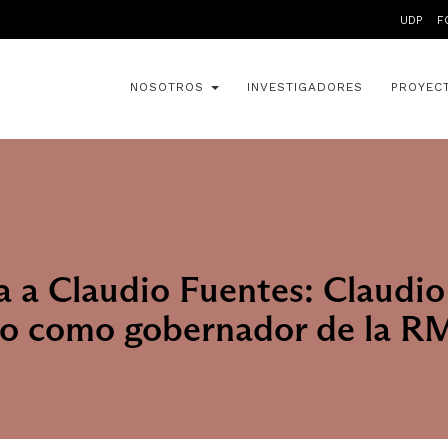
UDP
F
NOSOTROS
INVESTIGADORES
PROYEC
a a Claudio Fuentes: Claudi
cto como gobernador de la R