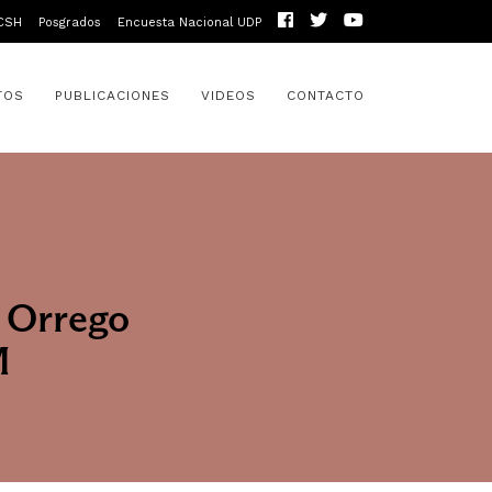
CSH
Posgrados
Encuesta Nacional UDP
TOS
PUBLICACIONES
VIDEOS
CONTACTO
o Orrego
M