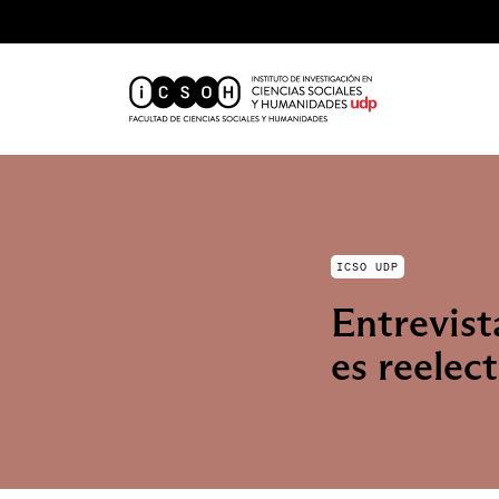
ICSO UDP
Entrevist
es reele