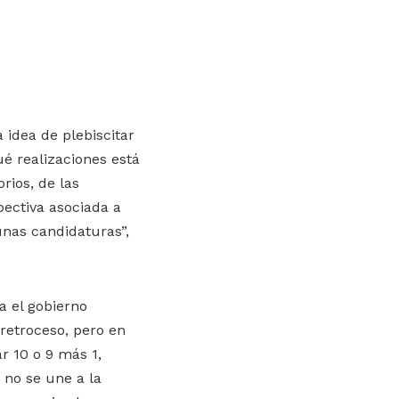
 idea de plebiscitar
é realizaciones está
rios, de las
pectiva asociada a
unas candidaturas”,
a el gobierno
retroceso, pero en
ar 10 o 9 más 1,
 no se une a la