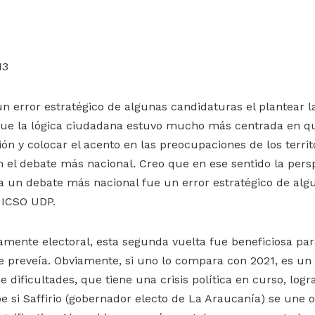
13
n error estratégico de algunas candidaturas el plantear la
 que la lógica ciudadana estuvo mucho más centrada en qu
ón y colocar el acento en las preocupaciones de los territo
 el debate más nacional. Creo que en ese sentido la pers
o a un debate más nacional fue un error estratégico de alg
e ICSO UDP.
amente electoral, esta segunda vuelta fue beneficiosa par
e preveía. Obviamente, si uno lo compara con 2021, es un 
 dificultades, que tiene una crisis política en curso, logr
e si Saffirio (gobernador electo de La Araucanía) se une o