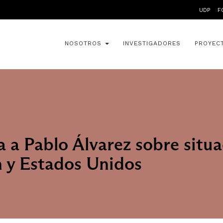
UDP
F
NOSOTROS
INVESTIGADORES
PROYEC
a a Pablo Álvarez sobre situ
n y Estados Unidos