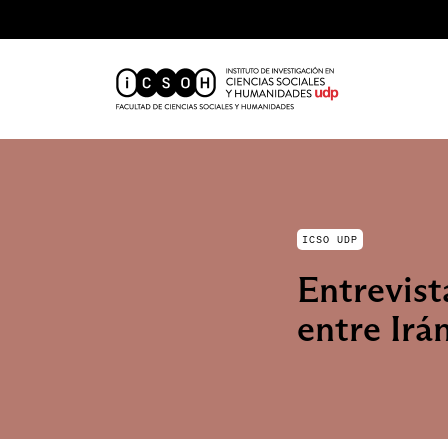
ICSO UDP
Entrevist
entre Irá