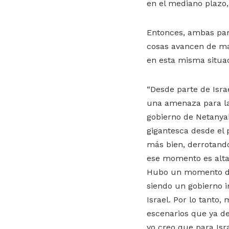
en el mediano plazo,
Entonces, ambas par
cosas avancen de ma
en esta misma situac
“Desde parte de Isra
una amenaza para la 
gobierno de Netanyah
gigantesca desde el p
más bien, derrotando
ese momento es alta.
Hubo un momento dur
siendo un gobierno 
Israel. Por lo tanto
escenarios que ya des
yo creo que para Isr