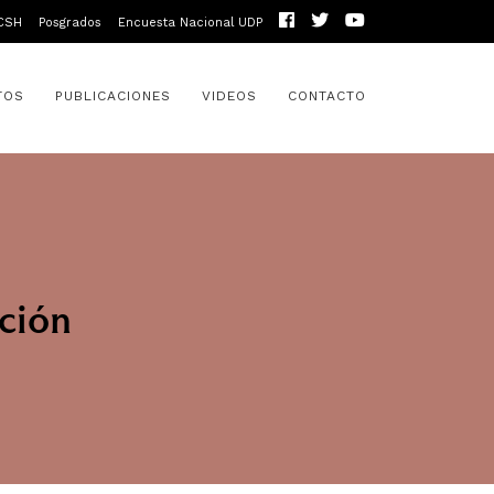
CSH
Posgrados
Encuesta Nacional UDP
TOS
PUBLICACIONES
VIDEOS
CONTACTO
ación