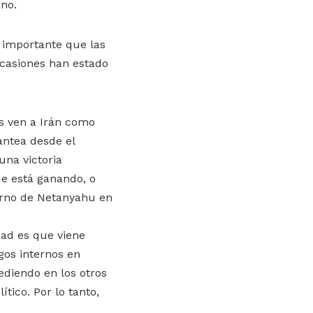
no.
 importante que las
casiones han estado
os ven a Irán como
antea desde el
una victoria
que está ganando, o
ierno de Netanyahu en
ad es que viene
os internos en
ediendo en los otros
tico. Por lo tanto,