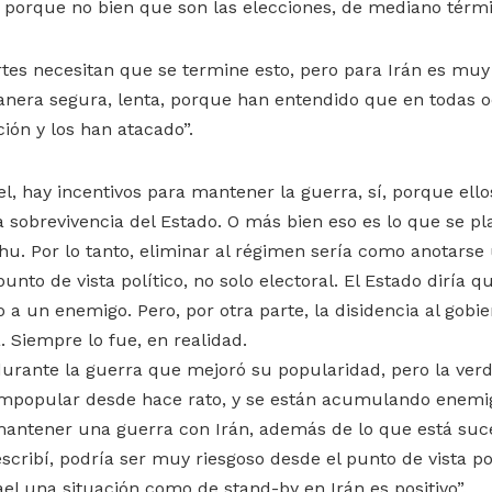
 porque no bien que son las elecciones, de mediano térmi
tes necesitan que se termine esto, pero para Irán es muy
nera segura, lenta, porque han entendido que en todas o
ión y los han atacado”.
el, hay incentivos para mantener la guerra, sí, porque ell
sobrevivencia del Estado. O más bien eso es lo que se pl
u. Por lo tanto, eliminar al régimen sería como anotarse 
unto de vista político, no solo electoral. El Estado diría 
 a un enemigo. Pero, por otra parte, la disidencia al gob
 Siempre lo fue, en realidad.
ante la guerra que mejoró su popularidad, pero la verd
impopular desde hace rato, y se están acumulando enemig
, mantener una guerra con Irán, además de lo que está suc
cribí, podría ser muy riesgoso desde el punto de vista polí
ael una situación como de stand-by en Irán es positivo”.