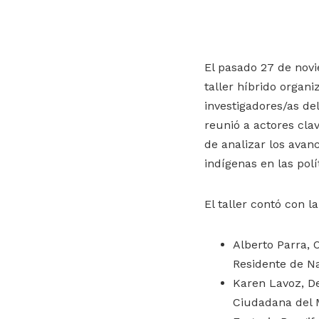
El pasado 27 de nov
taller híbrido organ
investigadores/as del
reunió a actores clav
de analizar los avan
indígenas en las polít
El taller contó con l
Alberto Parra, O
Residente de N
Karen Lavoz, D
Ciudadana del M