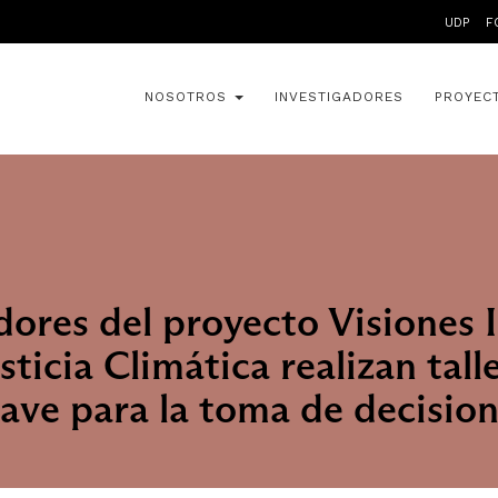
UDP
F
NOSOTROS
INVESTIGADORES
PROYEC
dores del proyecto Visiones 
sticia Climática realizan tall
lave para la toma de decisio