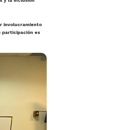
 y la inclusión
or involucramiento
 participación es