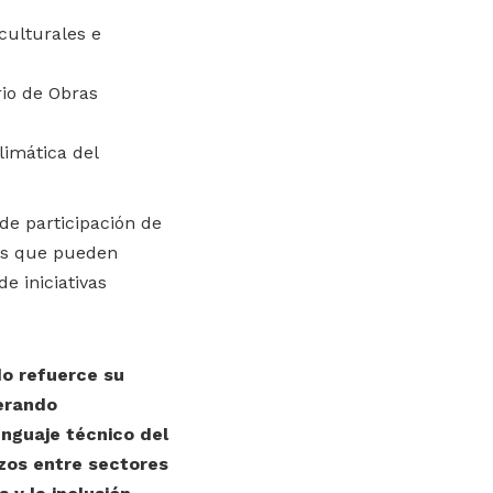
culturales e
rio de Obras
limática del
de participación de
les que pueden
de iniciativas
do refuerce su
erando
enguaje técnico del
zos entre sectores