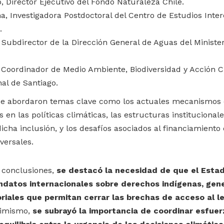
, Director Ejecutivo del Fondo Naturaleza Chile.
, Investigadora Postdoctoral del Centro de Estudios Inter
.
 Subdirector de la Dirección General de Aguas del Ministe
 Coordinador de Medio Ambiente, Biodiversidad y Acción C
al de Santiago.
 se abordaron temas clave como los actuales mecanismos 
s en las políticas climáticas, las estructuras instituciona
 dicha inclusión, y los desafíos asociados al financiamiento 
versales.
s conclusiones,
se destacó la necesidad de que el Esta
ndatos internacionales sobre derechos indígenas, gen
riales que permitan cerrar las brechas de acceso al l
simismo,
se subrayó la importancia de coordinar esfuer