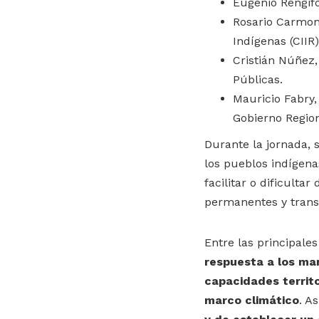
Eugenio Rengifo
Rosario Carmona
Indígenas (CIIR)
Cristián Núñez,
Públicas.
Mauricio Fabry,
Gobierno Region
Durante la jornada,
los pueblos indígena
facilitar o dificultar
permanentes y trans
Entre las principale
respuesta a los ma
capacidades territo
marco climático
. A