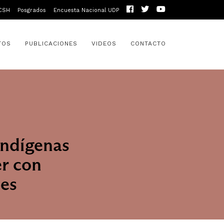
CSH
Posgrados
Encuesta Nacional UDP
TOS
PUBLICACIONES
VIDEOS
CONTACTO
Indígenas
er con
nes