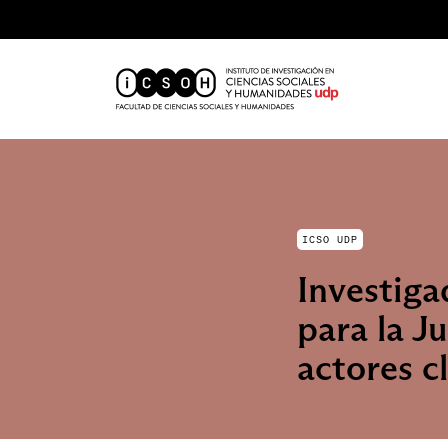
ICSO UDP
Investiga
para la Ju
actores c