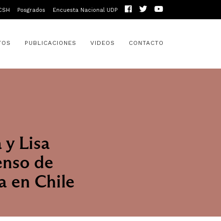
CSH
Posgrados
Encuesta Nacional UDP
TOS
PUBLICACIONES
VIDEOS
CONTACTO
 y Lisa
enso de
a en Chile