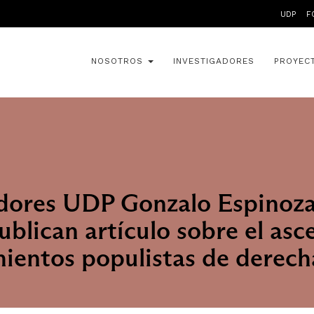
UDP
F
NOSOTROS
INVESTIGADORES
PROYEC
dores UDP Gonzalo Espinoza
ublican artículo sobre el asc
ientos populistas de derech