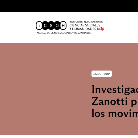
ICSO UDP
Investiga
Zanotti p
los movim