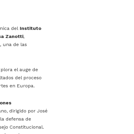
mica del
Instituto
sa Zanotti
,
, una de las
xplora el auge de
ltados del proceso
rtes en Europa.
iones
ano, dirigido por José
 la defensa de
sejo Constitucional.