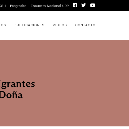
CSH
Posgrados
Encuesta Nacional UDP
TOS
PUBLICACIONES
VIDEOS
CONTACTO
igrantes
 Doña