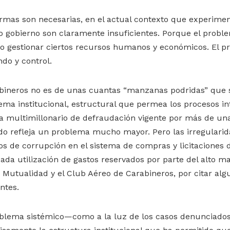
ormas son necesarias, en el actual contexto que experimen
 gobierno son claramente insuficientes. Porque el probl
 gestionar ciertos recursos humanos y económicos. El 
do y control.
bineros no es de unas cuantas “manzanas podridas” que s
ema institucional, estructural que permea los procesos in
a multimillonario de defraudación vigente por más de un
do refleja un problema mucho mayor. Pero las irregularid
sos de corrupción en el sistema de compras y licitaciones d
da utilización de gastos reservados por parte del alto ma
a Mutualidad y el Club Aéreo de Carabineros, por citar alg
ntes.
oblema sistémico—como a la luz de los casos denunciados 