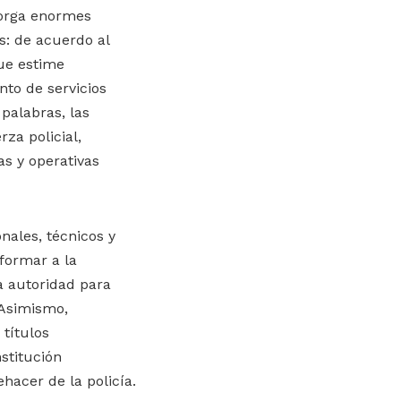
torga enormes
s: de acuerdo al
que estime
nto de servicios
 palabras, las
za policial,
as y operativas
nales, técnicos y
nformar a la
la autoridad para
 Asimismo,
 títulos
stitución
hacer de la policía.