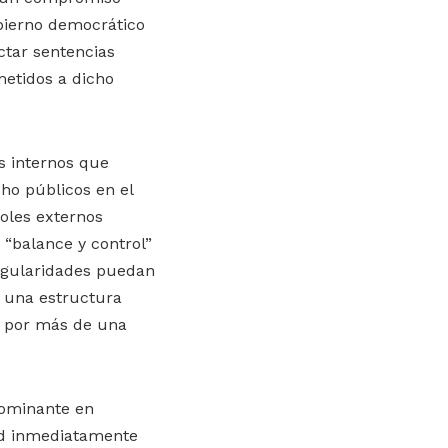
bierno democrático
ctar sentencias
etidos a dicho
s internos que
ho públicos en el
roles externos
 “balance y control”
regularidades puedan
r una estructura
es por más de una
dominante en
dad inmediatamente