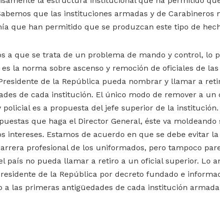
cisamente la estructura institucional que ha permitido que
 Sabemos que las instituciones armadas y de Carabineros 
ía que han permitido que se produzcan este tipo de hech
s a que se trata de un problema de mando y control, lo 
 es la norma sobre ascenso y remoción de oficiales de las
 Presidente de la República pueda nombrar y llamar a ret
des de cada institución. El único modo de remover a un o
y policial es a propuesta del jefe superior de la institució
puestas que haga el Director General, éste va moldeando
s intereses. Estamos de acuerdo en que se debe evitar la
 carrera profesional de los uniformados, pero tampoco par
país no pueda llamar a retiro a un oficial superior. Lo an
residente de la República por decreto fundado e informa
o a las primeras antigüedades de cada institución armada