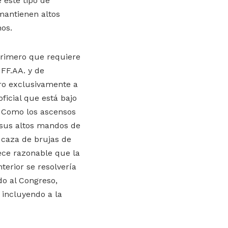
 este tipo de
mantienen altos
os.
primero que requiere
 FF.AA. y de
iro exclusivamente a
ficial que está bajo
n. Como los ascensos
 sus altos mandos de
 caza de brujas de
ece razonable que la
terior se resolvería
do al Congreso,
 incluyendo a la