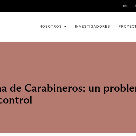
UDP
F
NOSOTROS
INVESTIGADORES
PROYEC
ma de Carabineros: un probl
control