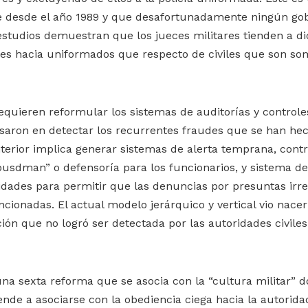
e desde el año 1989 y que desafortunadamente ningún go
estudios demuestran que los jueces militares tienden a di
s hacia uniformados que respecto de civiles que son som
requieren reformular los sistemas de auditorías y controle
saron en detectar los recurrentes fraudes que se han hec
terior implica generar sistemas de alerta temprana, cont
usdman” o defensoría para los funcionarios, y sistema de
idades para permitir que las denuncias por presuntas ir
ancionadas. El actual modelo jerárquico y vertical vio nace
ión que no logró ser detectada por las autoridades civil
una sexta reforma que se asocia con la “cultura militar” 
ende a asociarse con la obediencia ciega hacia la autori