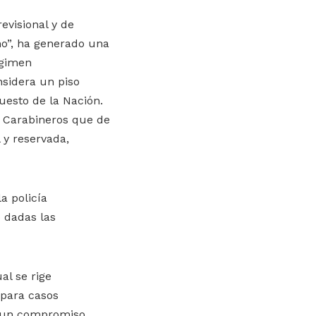
evisional y de
o”, ha generado una
égimen
nsidera un piso
uesto de la Nación.
a Carabineros que de
 y reservada,
a policía
 dadas las
al se rige
 para casos
es un compromiso