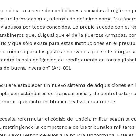
ecifica una serie de condiciones asociadas al régimen pr
 los uniformados que, además de definirse como “autónom
s y abusos por todos conocidos. Lo propio sucede con el r
rabineros que, al igual que el de la Fuerzas Armadas, co
o y que sólo existe para estas instituciones en el presup
iso mínimo para los gastos reservados que se le otorgan 
“tendrá la sola obligación de rendir cuenta en forma global
 de buena inversión” (Art. 89).
requiere establecer un nuevo sistema de adquisiciones en l
la con estándares de transparencia y de control externo
ompras que dicha institución realiza anualmente.
cesita reformular el código de justicia militar según la cu
, restringiendo la competencia de los tribunales militares
res y excluyendo de ellos a la policía uniformada. Este 