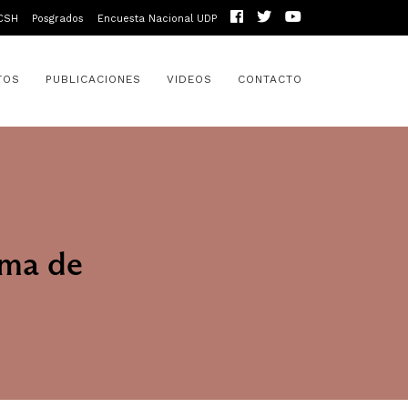
CSH
Posgrados
Encuesta Nacional UDP
TOS
PUBLICACIONES
VIDEOS
CONTACTO
ema de