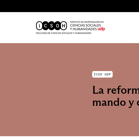
ICSO UDP
La refor
mando y 