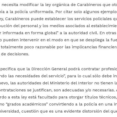
 necesita modificar la ley orgánica de Carabineros que o
a a la policía uniformada. Por citar solo algunos ejemplo
ey, Carabineros puede establecer los servicios policiales 
bución del personal y los medios asociados al establecimie
r informada en forma global” a la autoridad civil. En otras
no pueden intervenir en el modo en que se despliega la fuer
totalmente poco razonable por las implicancias financier
 de decisiones.
specifica que la Dirección General podrá contratar profesio
do las necesidades del servicio”, para lo cual sólo debe i
uevo, las autoridades del Ministerio del Interior no tienen 
contrataciones se justifican, son adecuadas y/o necesarias.
o a esta ley está facultado para otorgar títulos técnicos,
mo “grados académicos” convirtiendo a la policía en una in
iversidad, cuestión que es una evidente distorsión del que