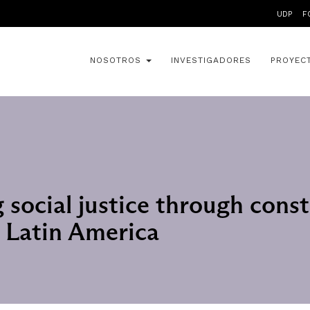
UDP
F
NOSOTROS
INVESTIGADORES
PROYEC
 social justice through const
 Latin America