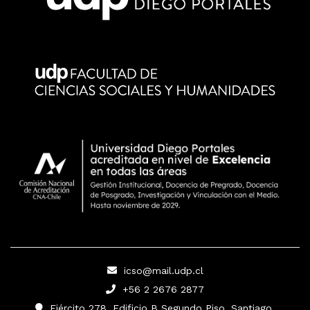
icso@mail.udp.cl
+56 2 2676 2877
Ejército 278, Edificio B Segundo Piso, Santiago.