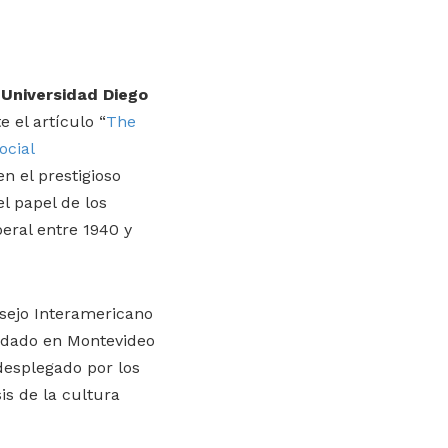
a Universidad Diego
 el artículo “
The
ocial
en el prestigioso
l papel de los
eral entre 1940 y
nsejo Interamericano
undado en Montevideo
 desplegado por los
is de la cultura