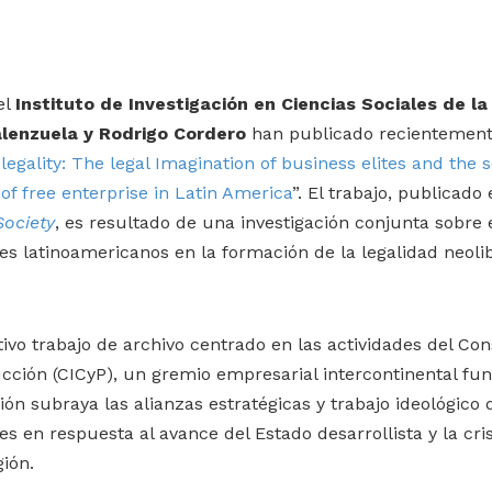
el
Instituto de Investigación en Ciencias Sociales de l
alenzuela y Rodrigo Cordero
han publicado recientemente
legality: The legal Imagination of business elites and the s
 of free enterprise in Latin America
”. El trabajo, publicado 
Society
, es resultado de una investigación conjunta sobre e
s latinoamericanos en la formación de la legalidad neolib
vo trabajo de archivo centrado en las actividades del Co
cción (CICyP), un gremio empresarial intercontinental f
ción subraya las alianzas estratégicas y trabajo ideológico
s en respuesta al avance del Estado desarrollista y la cris
gión.