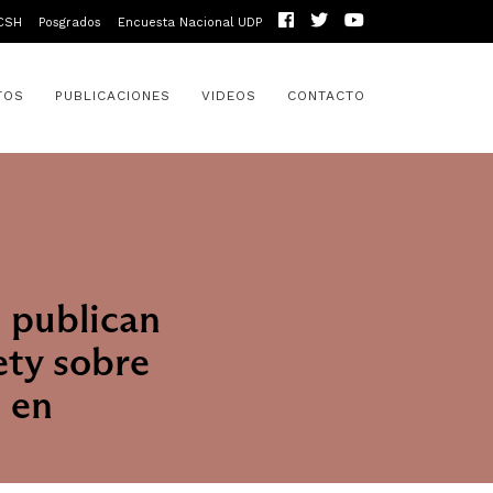
CSH
Posgrados
Encuesta Nacional UDP
TOS
PUBLICACIONES
VIDEOS
CONTACTO
 publican
ety sobre
l en