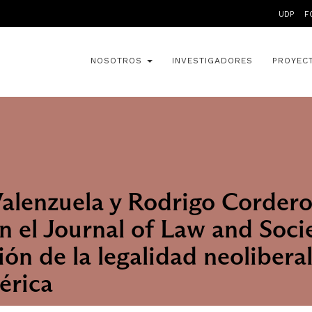
UDP
F
NOSOTROS
INVESTIGADORES
PROYEC
alenzuela y Rodrigo Cordero
en el Journal of Law and Soci
ión de la legalidad neolibera
érica