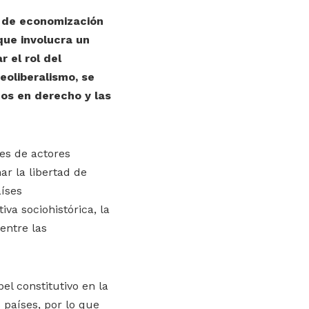
o de economización
que involucra un
 el rol del
neoliberalismo, se
tos en derecho y las
les de actores
r la libertad de
íses
va sociohistórica, la
entre las
el constitutivo en la
 países, por lo que