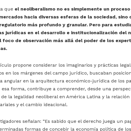
ta que
el neoliberalismo no es simplemente un proces
mercados hacia diversas esferas de la sociedad, sino 
 regulatorio más profundo y granular. Pero para estudiar
 jurídicas en el desarrollo e institucionalización del 
l foco de observación más allá del poder de los exper
cas.
tículo propone considerar los imaginarios y prácticas lega
os en los márgenes del campo jurídico, buscaban posiciona
 angular en la arquitectura económico-jurídica de los pa
 esa forma, contribuye a comprender, desde una perspecti
e la legalidad neoliberal en América Latina y la relación 
riales y el cambio ideacional.
stigadores señalan: “Es sabido que el derecho juega un pap
terminadas formas de concebir la economía política de los