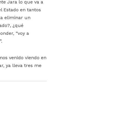
te Jara lo que va a
el Estado en tantos
 a eliminar un
tado?, ¿qué
onder, “voy a
”.
mos venido viendo en
r, ya lleva tres me