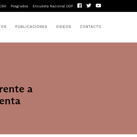
CSH
Posgrados
Encuesta Nacional UDP
TOS
PUBLICACIONES
VIDEOS
CONTACTO
rente a
menta