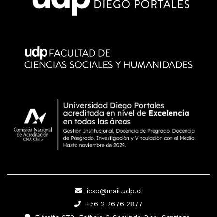
icso@mail.udp.cl
+56 2 2676 2877
Ejército 278, Edificio B Segundo Piso, Santiago.