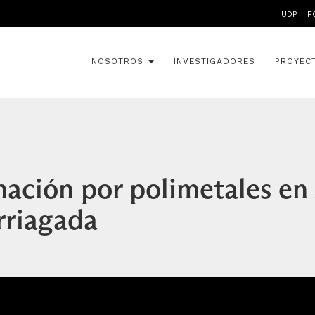
UDP
F
NOSOTROS
INVESTIGADORES
PROYEC
ación por polimetales en 
rriagada