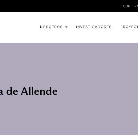
UDP
F
NOSOTROS
INVESTIGADORES
PROYEC
a de Allende