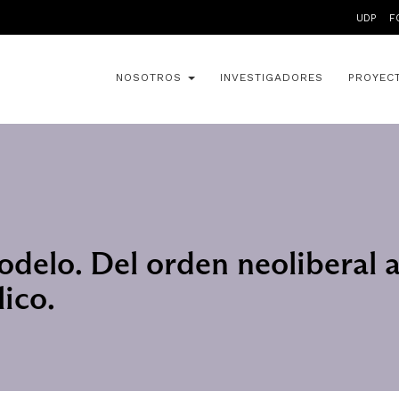
UDP
F
NOSOTROS
INVESTIGADORES
PROYEC
odelo. Del orden neoliberal 
lico.