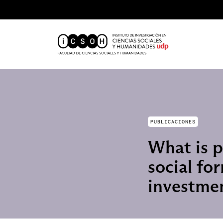
PUBLICACIONES
What is p
social fo
investmen