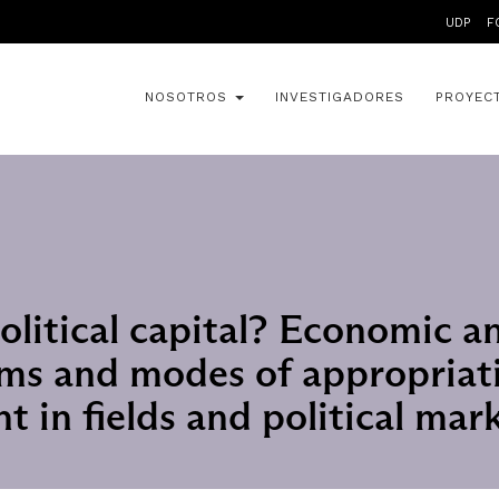
UDP
F
NOSOTROS
INVESTIGADORES
PROYEC
olitical capital? Economic an
rms and modes of appropriat
t in fields and political mar