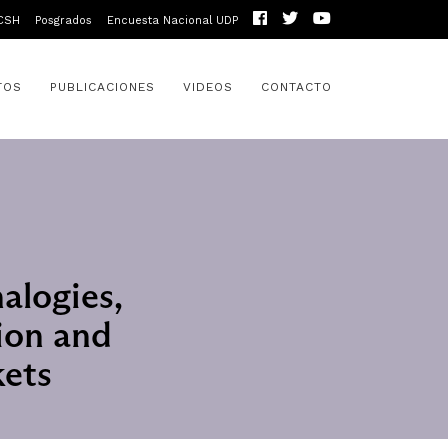
CSH
Posgrados
Encuesta Nacional UDP
TOS
PUBLICACIONES
VIDEOS
CONTACTO
alogies,
ion and
kets