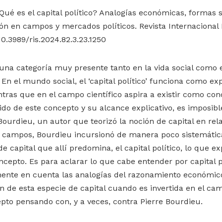
 ¿Qué es el capital político? Analogías económicas, formas
ión en campos y mercados políticos. Revista Internacional D
/10.3989/ris.2024.82.3.23.1250
s una categoría muy presente tanto en la vida social como e
. En el mundo social, el ‘capital político’ funciona como ex
ntras que en el campo científico aspira a existir como conc
ido de este concepto y su alcance explicativo, es imposible
 Bourdieu, un autor que teorizó la noción de capital en re
os campos, Bourdieu incursionó de manera poco sistemáti
de capital que allí predomina, el capital político, lo que ex
ncepto. Es para aclarar lo que cabe entender por capital p
mente en cuenta las analogías del razonamiento económico
n de esta especie de capital cuando es invertida en el cam
pto pensando con, y a veces, contra Pierre Bourdieu.