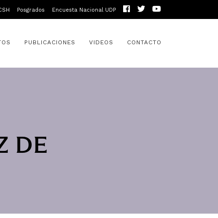
CSH
Posgrados
Encuesta Nacional UDP
TOS
PUBLICACIONES
VIDEOS
CONTACTO
Z DE