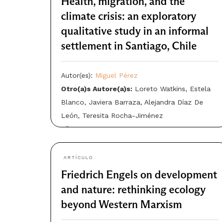
Health, migration, and the
climate crisis: an exploratory
qualitative study in an informal
settlement in Santiago, Chile
Autor(es):
Miguel Pérez
Otro(a)s Autore(a)s:
Loreto Watkins, Estela
Blanco, Javiera Barraza, Alejandra Díaz De
León, Teresita Rocha-Jiménez
Año: 2025
ARTÍCULO
Friedrich Engels on development
and nature: rethinking ecology
beyond Western Marxism