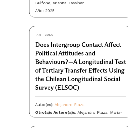
Bulfone, Arianna Tassinari
Año: 2025
ARTÍCULO
Does Intergroup Contact Affect
Political Attitudes and
Behaviours?—A Longitudinal Test
of Tertiary Transfer Effects Using
the Chilean Longitudinal Social
Survey (ELSOC)
Autor(es):
Alejandro Plaza
Otro(a)s Autore(a)s:
Alejandro Plaza, Maria-
Therese Friehs, Sarina J. Schäfer, Roberto
González, Oliver Christ