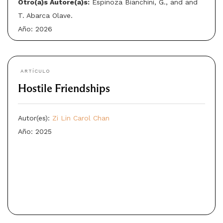
Otro(a)s Autore(a)s:
Espinoza Bianchini, G., and and
T. Abarca Olave.
Año: 2026
ARTÍCULO
Hostile Friendships
Autor(es):
Zi Lin Carol Chan
Año: 2025