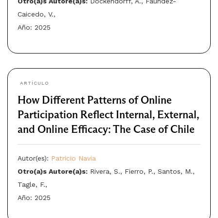
Otro(a)s Autore(a)s:
Dockendorff, A., Faúndez-
Caicedo, V.,
Año: 2025
ARTÍCULO
How Different Patterns of Online
Participation Reflect Internal, External,
and Online Efficacy: The Case of Chile
Autor(es):
Patricio Navia
Otro(a)s Autore(a)s:
Rivera, S., Fierro, P., Santos, M.,
Tagle, F.,
Año: 2025