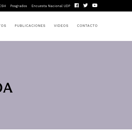
CSH
Posgrados
Encuesta Nacional UDP
TOS
PUBLICACIONES
VIDEOS
CONTACTO
OA