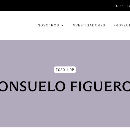
UDP
F
NOSOTROS
INVESTIGADORES
PROYEC
ICSO UDP
ONSUELO FIGUER