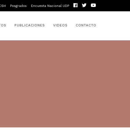
CSH
Posgrados
Encuesta Nacional UDP
TOS
PUBLICACIONES
VIDEOS
CONTACTO