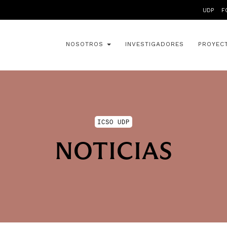
UDP
F
NOSOTROS
INVESTIGADORES
PROYEC
ICSO UDP
NOTICIAS